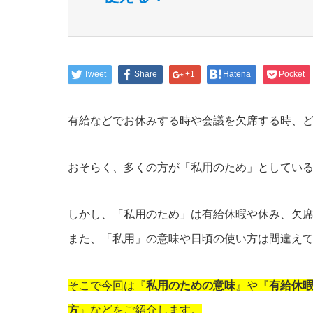
Tweet
Share
+1
Hatena
Pocket
有給などでお休みする時や会議を欠席する時、
おそらく、多くの方が「私用のため」としてい
しかし、「私用のため」は有給休暇や休み、欠
また、「私用」の意味や日頃の使い方は間違え
そこで今回は『
私用のための意味
』や『
有給休
方
』などをご紹介します。